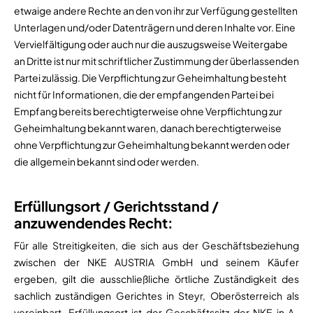
etwaige andere Rechte an den von ihr zur Verfügung gestellten
Unterlagen und/oder Datenträgern und deren Inhalte vor. Eine
Vervielfältigung oder auch nur die auszugsweise Weitergabe
an Dritte ist nur mit schriftlicher Zustimmung der überlassenden
Partei zulässig. Die Verpflichtung zur Geheimhaltung besteht
nicht für Informationen, die der empfangenden Partei bei
Empfang bereits berechtigterweise ohne Verpflichtung zur
Geheimhaltung bekannt waren, danach berechtigterweise
ohne Verpflichtung zur Geheimhaltung bekannt werden oder
die allgemein bekannt sind oder werden.
Erfüllungsort / Gerichtsstand /
anzuwendendes Recht:
Für alle Streitigkeiten, die sich aus der Geschäftsbeziehung
zwischen der NKE AUSTRIA GmbH und seinem Käufer
ergeben, gilt die ausschließliche örtliche Zuständigkeit des
sachlich zuständigen Gerichtes in Steyr, Oberösterreich als
vereinbart. Erfüllungsort ist der Geschäftssitz der NKE in A-