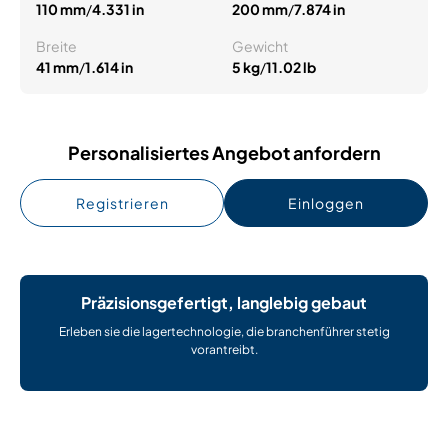
110 mm
/
4.331 in
200 mm
/
7.874 in
Breite
Gewicht
41 mm
/
1.614 in
5 kg
/
11.02 lb
Personalisiertes Angebot anfordern
Registrieren
Einloggen
Präzisionsgefertigt, langlebig gebaut
Erleben sie die lagertechnologie, die branchenführer stetig
vorantreibt.