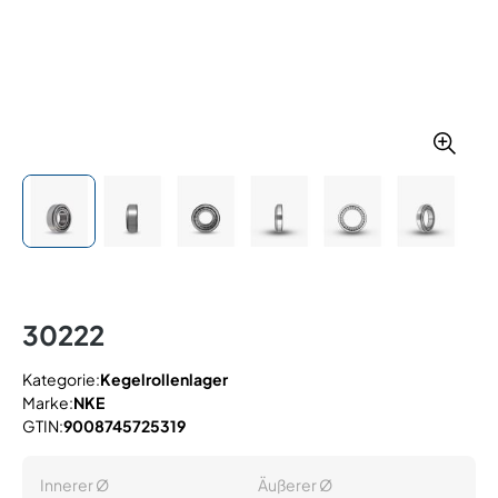
30222
Kategorie:
Kegelrollenlager
Marke:
NKE
GTIN:
9008745725319
Innerer Ø
Äußerer Ø