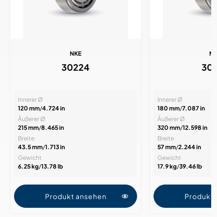
NKE
N
30224
30
Innerer Ø
Innerer Ø
120 mm
/
4.724 in
180 mm
/
7.087 in
Äußerer Ø
Äußerer Ø
215 mm
/
8.465 in
320 mm
/
12.598 in
Breite
Breite
43.5 mm
/
1.713 in
57 mm
/
2.244 in
Gewicht
Gewicht
6.25 kg
/
13.78 lb
17.9 kg
/
39.46 lb
Produkt ansehen
Produkt