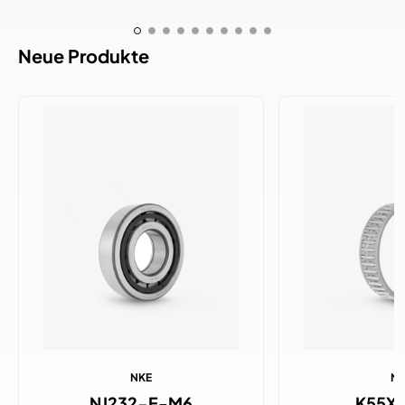
Neue Produkte
NKE
N
NJ232-E-M6
K55X