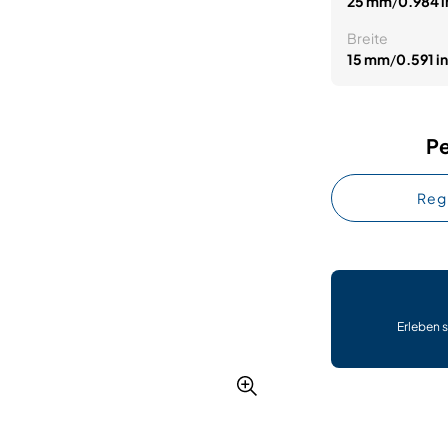
25 mm
/
0.984 i
Breite
15 mm
/
0.591 in
Pe
Reg
Erleben s