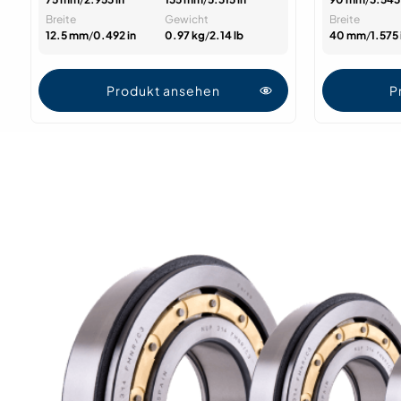
Breite
Gewicht
Breite
12.5 mm
/
0.492 in
0.97 kg
/
2.14 lb
40 mm
/
1.575 
Produkt ansehen
P