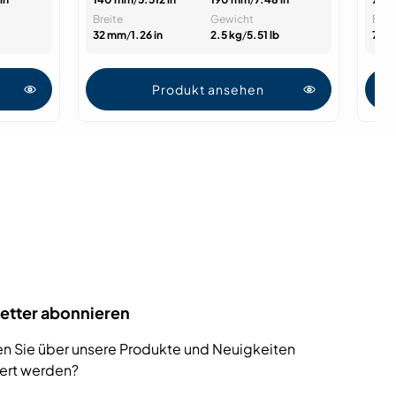
Breite
Gewicht
Brei
32 mm
/
1.26 in
2.5 kg
/
5.51 lb
78.
Produkt ansehen
etter abonnieren
n Sie über unsere Produkte und Neuigkeiten
iert werden?