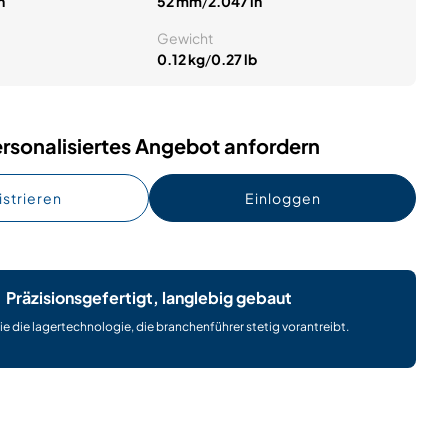
n
52 mm
/
2.047 in
Gewicht
0.12 kg
/
0.27 lb
rsonalisiertes Angebot anfordern
istrieren
Einloggen
Präzisionsgefertigt, langlebig gebaut
ie die lagertechnologie, die branchenführer stetig vorantreibt.