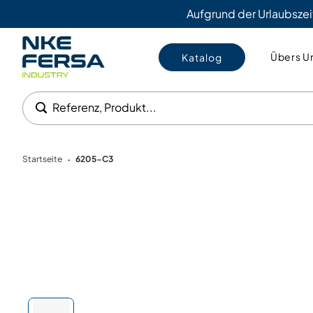
Aufgrund der Urlaubszei
Übers U
Katalog
Referenz, Produkt...
Startseite
6205-C3
•