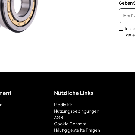
Geben S
Ich 
gele
ment
Nützliche Links
r
Media Kit
Nutzungsbedingungen
AGB
Cookie Consent
Häufig gestellte Fragen