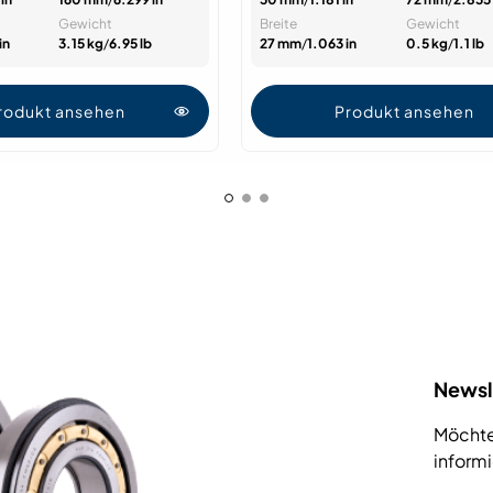
Gewicht
Breite
Gewicht
in
3.15 kg
/
6.95 lb
27 mm
/
1.063 in
0.5 kg
/
1.1 lb
rodukt ansehen
Produkt ansehen
Newsl
Möchte
inform