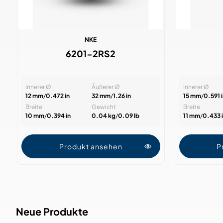
NKE
6201-2RS2
Innerer Ø
Äußerer Ø
Innerer Ø
12 mm
/
0.472 in
32 mm
/
1.26 in
15 mm
/
0.591 i
Breite
Gewicht
Breite
10 mm
/
0.394 in
0.04 kg
/
0.09 lb
11 mm
/
0.433 
Produkt ansehen
P
Neue Produkte