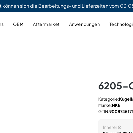
t können sich die Bearbeitungs- und Lieferzeiten vom 03.08
ns
OEM
Aftermarket
Anwendungen
Technolog
6205-
Kategorie:
Kugell
Marke:
NKE
GTIN:
900874517
Innerer Ø