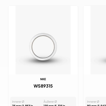
NKE
WS89315
Innerer Ø
Äußerer Ø
Innerer Ø
75 mm
/
2.953 in
135 mm
/
5.315 in
90 mm
/
3.543 