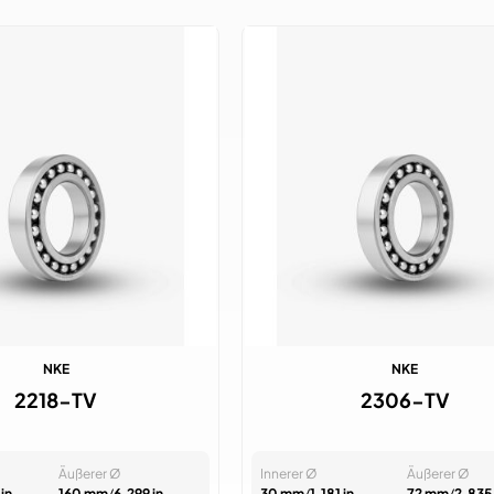
NKE
NKE
2218-TV
2306-TV
Äußerer Ø
Innerer Ø
Äußerer Ø
in
160 mm
/
6.299 in
30 mm
/
1.181 in
72 mm
/
2.835 