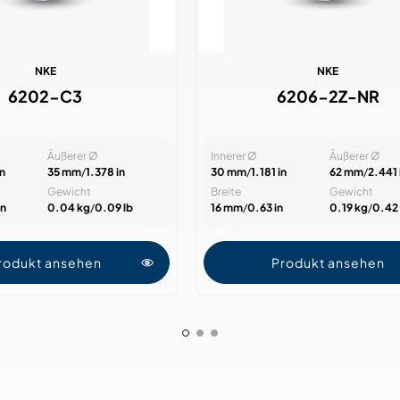
NKE
NKE
6202-C3
6206-2Z-NR
Äußerer Ø
Innerer Ø
Äußerer Ø
n
35 mm
/
1.378 in
30 mm
/
1.181 in
62 mm
/
2.441 
Gewicht
Breite
Gewicht
in
0.04 kg
/
0.09 lb
16 mm
/
0.63 in
0.19 kg
/
0.42 
rodukt ansehen
Produkt ansehen