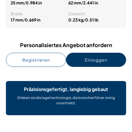
25 mm
/
0.984 in
62 mm
/
2.441 in
Breite
Gewicht
17 mm
/
0.669 in
0.23 kg
/
0.51 lb
Personalisiertes Angebot anfordern
Registrieren
Einloggen
Präzisionsgefertigt, langlebig gebaut
Erleben sie die lagertechnologie, die branchenführer stetig
vorantreibt.