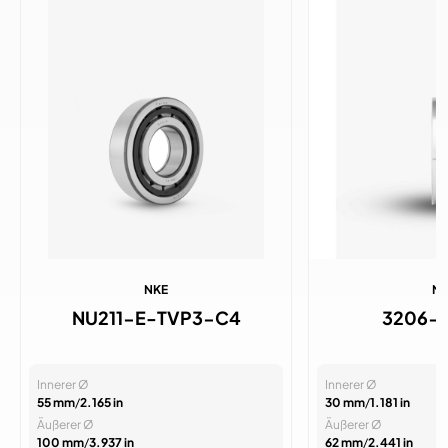
NKE
N
NU211-E-TVP3-C4
3206-
Innerer Ø
Innerer Ø
55 mm
/
2.165 in
30 mm
/
1.181 in
Äußerer Ø
Äußerer Ø
100 mm
/
3.937 in
62 mm
/
2.441 in