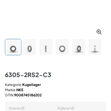
6305-2RS2-C3
Kategorie:
Kugellager
Marke:
NKE
GTIN:
9008745186202
Innerer Ø
Äußerer Ø