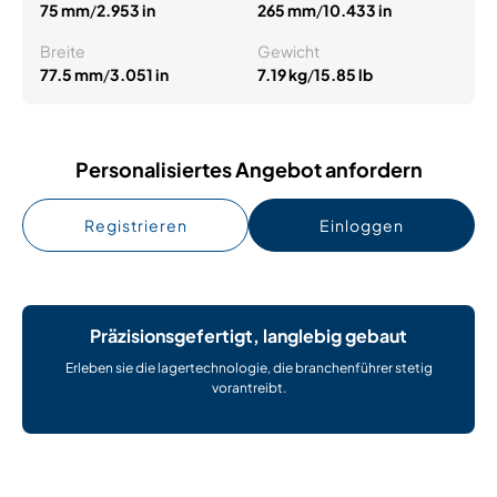
75 mm
/
2.953 in
265 mm
/
10.433 in
Breite
Gewicht
77.5 mm
/
3.051 in
7.19 kg
/
15.85 lb
Personalisiertes Angebot anfordern
Registrieren
Einloggen
Präzisionsgefertigt, langlebig gebaut
Erleben sie die lagertechnologie, die branchenführer stetig
vorantreibt.