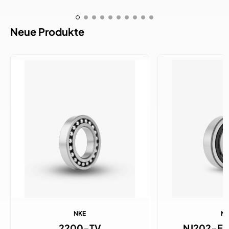
Neue Produkte
NKE
N
2200-TV
NJ202-E