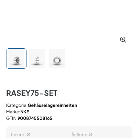
RASEY75-SET
Kategorie:
Gehäuselagereinheiten
Marke:
NKE
GTIN:
9008745508165
Innerer Ø
Äußerer Ø