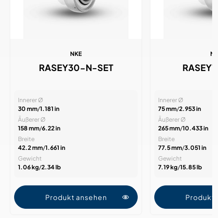
NKE
N
RASEY30-N-SET
RASEY
Innerer Ø
Innerer Ø
30 mm
/
1.181 in
75 mm
/
2.953 in
Äußerer Ø
Äußerer Ø
158 mm
/
6.22 in
265 mm
/
10.433 in
Breite
Breite
42.2 mm
/
1.661 in
77.5 mm
/
3.051 in
Gewicht
Gewicht
1.06 kg
/
2.34 lb
7.19 kg
/
15.85 lb
Produkt ansehen
Produkt