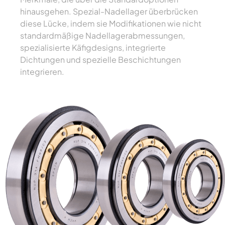
hinausgehen. Spezial-Nadellager überbrücken
diese Lücke, indem sie Modifikationen wie nicht
standardmäßige Nadellagerabmessungen,
spezialisierte Käfigdesigns, integrierte
Dichtungen und spezielle Beschichtungen
integrieren.