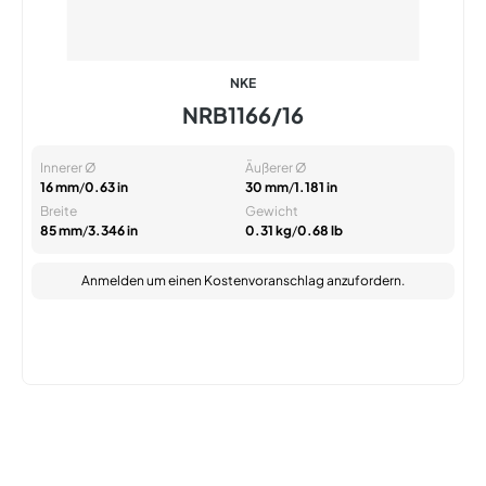
NKE
NRB1166/16
Innerer Ø
Äußerer Ø
16 mm
/
0.63 in
30 mm
/
1.181 in
Breite
Gewicht
85 mm
/
3.346 in
0.31 kg
/
0.68 lb
Anmelden
um einen Kostenvoranschlag anzufordern.