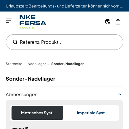
Urlaubszeit: Bearbeitungs- und Lieferzeiten können sich vom 03.08. bis 09.08. verlängern.
Referenz, Produkt...
Startseite
Nadellager
Sonder-Nadellager
•
•
Sonder-Nadellager
Abmessungen
Metrisches Syst.
Imperiale Syst.
Innerer Ø