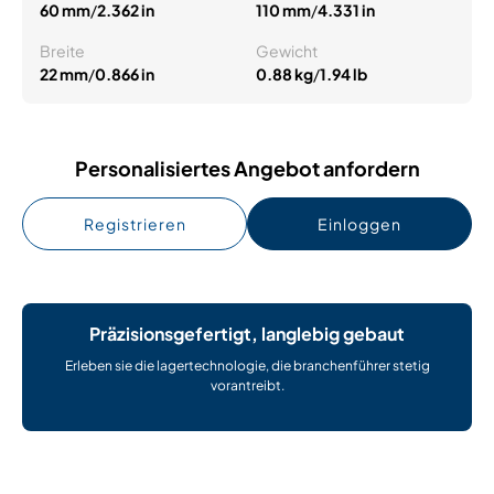
60 mm
/
2.362 in
110 mm
/
4.331 in
Breite
Gewicht
22 mm
/
0.866 in
0.88 kg
/
1.94 lb
Personalisiertes Angebot anfordern
Registrieren
Einloggen
Präzisionsgefertigt, langlebig gebaut
Erleben sie die lagertechnologie, die branchenführer stetig
vorantreibt.