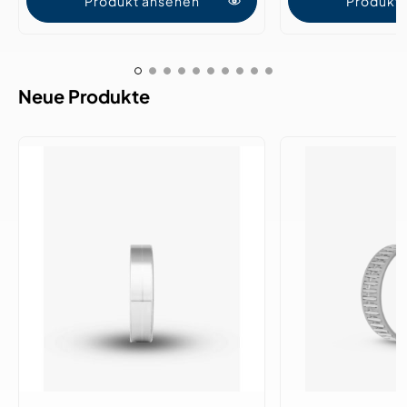
Produkt ansehen
Produkt
Neue Produkte