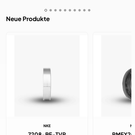
Neue Produkte
NKE
N
7208-BE-TVP
RMEY20