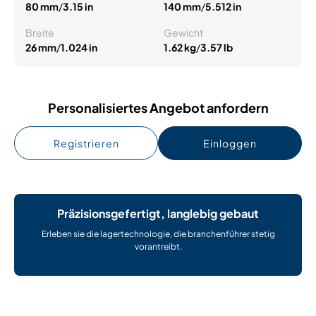
80 mm
/
3.15 in
140 mm
/
5.512 in
Breite
Gewicht
26 mm
/
1.024 in
1.62 kg
/
3.57 lb
Personalisiertes Angebot anfordern
Registrieren
Einloggen
Präzisionsgefertigt, langlebig gebaut
Erleben sie die lagertechnologie, die branchenführer stetig
vorantreibt.