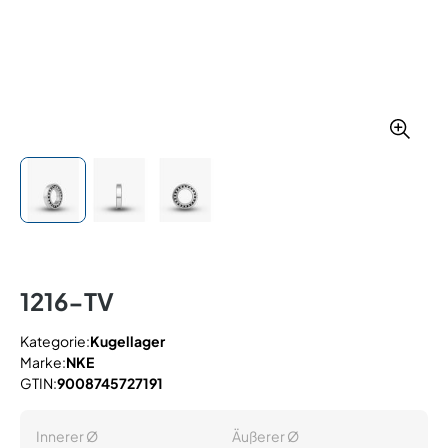
1216-TV
Kategorie:
Kugellager
Marke:
NKE
GTIN:
9008745727191
Innerer Ø
Äußerer Ø