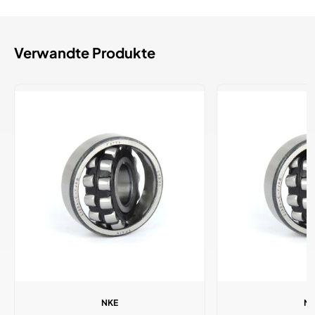
Verwandte Produkte
NKE
N