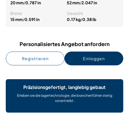
20 mm
/
0.787 in
52 mm
/
2.047 in
Breite
Gewicht
15 mm
/
0.591 in
0.17 kg
/
0.38 lb
Personalisiertes Angebot anfordern
Registrieren
Einloggen
Präzisionsgefertigt, langlebig gebaut
Erleben sie die lagertechnologie, die branchenführer stetig
vorantreibt.