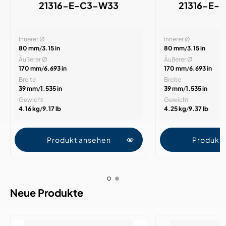
21316-E-C3-W33
21316-E-
Innerer Ø
Innerer Ø
80 mm
/
3.15 in
80 mm
/
3.15 in
Äußerer Ø
Äußerer Ø
170 mm
/
6.693 in
170 mm
/
6.693 in
Breite
Breite
39 mm
/
1.535 in
39 mm
/
1.535 in
Gewicht
Gewicht
4.16 kg
/
9.17 lb
4.25 kg
/
9.37 lb
Produkt ansehen
Produkt
Neue Produkte