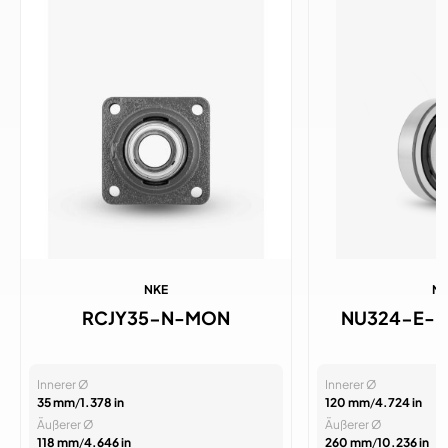
NKE
N
RCJY35-N-MON
NU324-E-
Innerer Ø
Innerer Ø
35 mm
/
1.378 in
120 mm
/
4.724 in
Äußerer Ø
Äußerer Ø
118 mm
/
4.646 in
260 mm
/
10.236 in