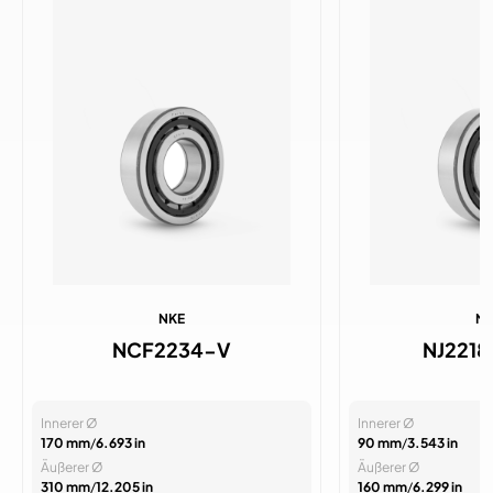
NKE
N
NCF2234-V
NJ221
Innerer Ø
Innerer Ø
170 mm
/
6.693 in
90 mm
/
3.543 in
Äußerer Ø
Äußerer Ø
310 mm
/
12.205 in
160 mm
/
6.299 in