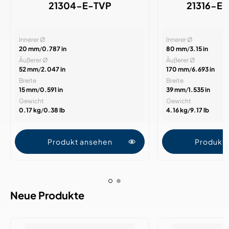
21304-E-TVP
21316-E
Innerer Ø
Innerer Ø
20 mm
/
0.787 in
80 mm
/
3.15 in
Äußerer Ø
Äußerer Ø
52 mm
/
2.047 in
170 mm
/
6.693 in
Breite
Breite
15 mm
/
0.591 in
39 mm
/
1.535 in
Gewicht
Gewicht
0.17 kg
/
0.38 lb
4.16 kg
/
9.17 lb
Produkt ansehen
Produkt
Neue Produkte