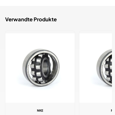
Verwandte Produkte
NKE
N