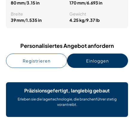
80 mm
/
3.15 in
170 mm
/
6.693 in
Breite
Gewicht
39 mm
/
1.535 in
4.25 kg
/
9.37 lb
Personalisiertes Angebot anfordern
Registrieren
Einloggen
Präzisionsgefertigt, langlebig gebaut
Erleben sie die lagertechnologie, die branchenführer stetig
vorantreibt.