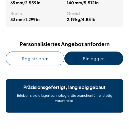
65 mm
/
2.559 in
140 mm
/
5.512 in
Breite
Gewicht
33 mm
/
1.299 in
2.19 kg
/
4.83 lb
Personalisiertes Angebot anfordern
Registrieren
Einloggen
Präzisionsgefertigt, langlebig gebaut
Erleben sie die lagertechnologie, die branchenführer stetig
vorantreibt.