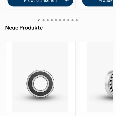
Produkt ansehen
Produkt
Neue Produkte