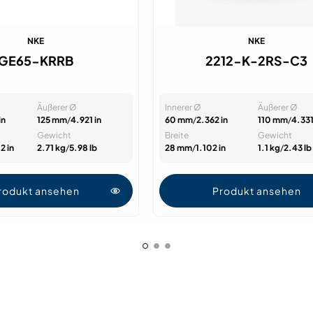
NKE
NKE
GE65-KRRB
2212-K-2RS-C3
Äußerer Ø
Innerer Ø
Äußerer Ø
in
125 mm
/
4.921 in
60 mm
/
2.362 in
110 mm
/
4.331
Gewicht
Breite
Gewicht
2 in
2.71 kg
/
5.98 lb
28 mm
/
1.102 in
1.1 kg
/
2.43 lb
rodukt ansehen
Produkt ansehen