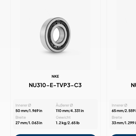
NKE
NU310-E-TVP3-C3
N
Innerer Ø
Äußerer Ø
Innerer Ø
50 mm
/
1.969 in
110 mm
/
4.331 in
65 mm
/
2.559 
Breite
Gewicht
Breite
27 mm
/
1.063 in
1.2 kg
/
2.65 lb
33 mm
/
1.299 