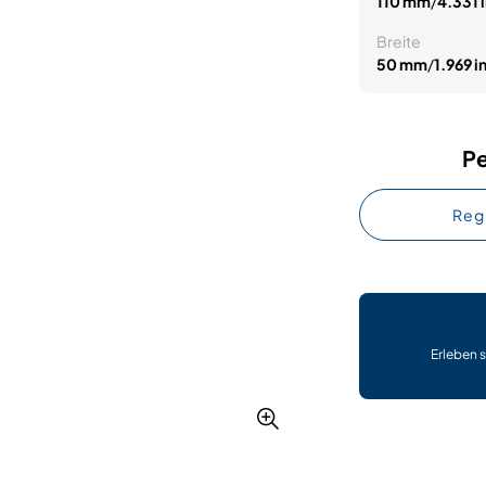
110 mm
/
4.331 
Breite
50 mm
/
1.969 i
Pe
Reg
Erleben s