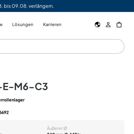
. bis 09.08. verlängern.
ie
Lösungen
Karrieren
-E-M6-C3
errollenlager
6692
Äußerer Ø