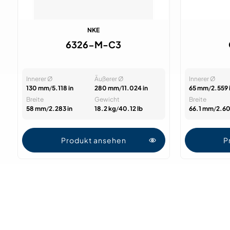
NKE
6326-M-C3
Innerer Ø
Äußerer Ø
Innerer Ø
130 mm
/
5.118 in
280 mm
/
11.024 in
65 mm
/
2.559 
Breite
Gewicht
Breite
58 mm
/
2.283 in
18.2 kg
/
40.12 lb
66.1 mm
/
2.60
Produkt ansehen
P