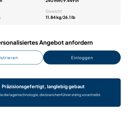
in
240 mm
/
9.449 in
Gewicht
n
11.84 kg
/
26.1 lb
rsonalisiertes Angebot anfordern
istrieren
Einloggen
Präzisionsgefertigt, langlebig gebaut
ie die lagertechnologie, die branchenführer stetig vorantreibt.