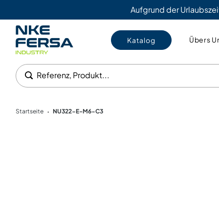
Aufgrund der Urlaubszei
Übers U
Katalog
Referenz, Produkt...
Startseite
NU322-E-M6-C3
•