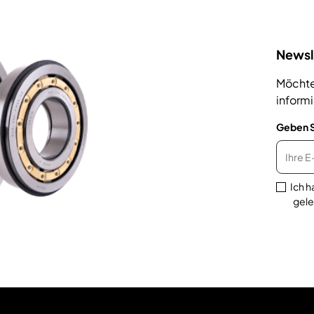
Newsl
Möchte
inform
Geben S
Ich 
gele