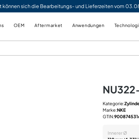
t können sich die Bearbeitungs- und Lieferzeiten vom 03.08
ns
OEM
Aftermarket
Anwendungen
Technolog
NU322
Kategorie:
Zylind
Marke:
NKE
GTIN:
900874531
Innerer Ø