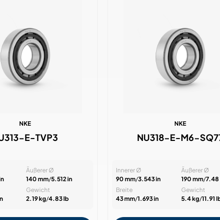
NKE
NKE
U313-E-TVP3
NU318-E-M6-SQ7
Äußerer Ø
Innerer Ø
Äußerer Ø
in
140 mm
/
5.512 in
90 mm
/
3.543 in
190 mm
/
7.48 
Gewicht
Breite
Gewicht
in
2.19 kg
/
4.83 lb
43 mm
/
1.693 in
5.4 kg
/
11.91 l