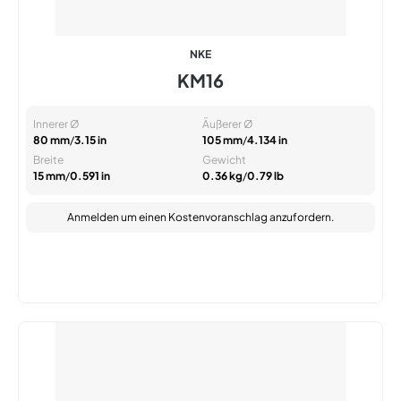
NKE
KM16
Innerer Ø
Äußerer Ø
80 mm
/
3.15 in
105 mm
/
4.134 in
Breite
Gewicht
15 mm
/
0.591 in
0.36 kg
/
0.79 lb
Anmelden
um einen Kostenvoranschlag anzufordern.