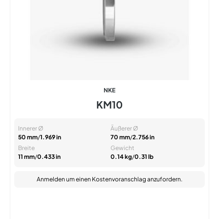
NKE
KM10
Innerer Ø
Äußerer Ø
50 mm
/
1.969 in
70 mm
/
2.756 in
Breite
Gewicht
11 mm
/
0.433 in
0.14 kg
/
0.31 lb
Anmelden
um einen Kostenvoranschlag anzufordern.