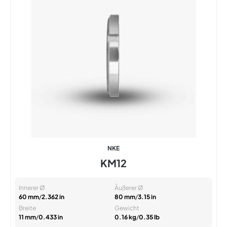
NKE
KM12
Innerer Ø
Äußerer Ø
60 mm
/
2.362 in
80 mm
/
3.15 in
Breite
Gewicht
11 mm
/
0.433 in
0.16 kg
/
0.35 lb