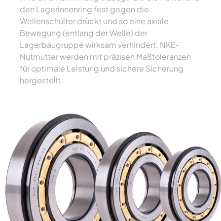
den Lagerinnenring fest gegen die
Wellenschulter drückt und so eine axiale
Bewegung (entlang der Welle) der
Lagerbaugruppe wirksam verhindert. NKE-
Nutmutter werden mit präzisen Maßtoleranzen
für optimale Leistung und sichere Sicherung
hergestellt.