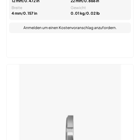
12 mm
/
0.472 in
22 mm
/
0.866 in
Breite
Gewicht
4 mm
/
0.157 in
0.01 kg
/
0.02 lb
Anmelden
um einen Kostenvoranschlag anzufordern.