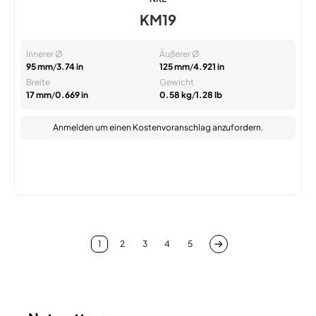
KM19
Innerer Ø
Äußerer Ø
95 mm
/
3.74 in
125 mm
/
4.921 in
Breite
Gewicht
17 mm
/
0.669 in
0.58 kg
/
1.28 lb
Anmelden
um einen Kostenvoranschlag anzufordern.
1
2
3
4
5
Sie lesen gerade die Seite
Seite
Seite
Seite
Seite