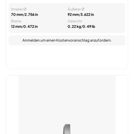
Innerer Ø
Äußerer Ø
70 mm
/
2.756 in
92 mm
/
3.622 in
Breite
Gewicht
12 mm
/
0.472 in
0.22 kg
/
0.49 lb
Anmelden
um einen Kostenvoranschlag anzufordern.