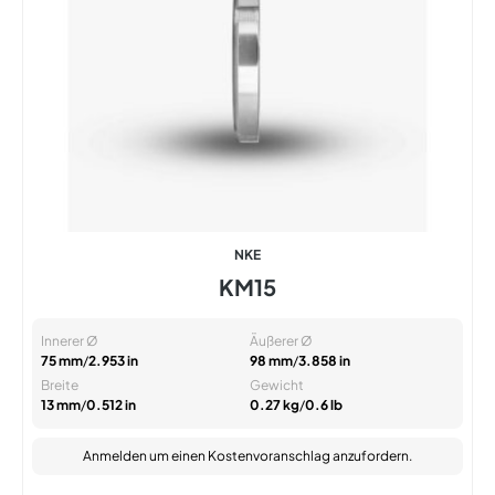
NKE
KM15
Innerer Ø
Äußerer Ø
75 mm
/
2.953 in
98 mm
/
3.858 in
Breite
Gewicht
13 mm
/
0.512 in
0.27 kg
/
0.6 lb
Anmelden
um einen Kostenvoranschlag anzufordern.