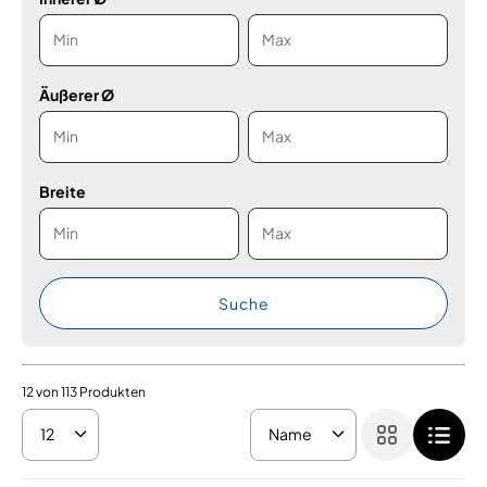
Äußerer Ø
Breite
Suche
12
von
113
Produkten
12
Name