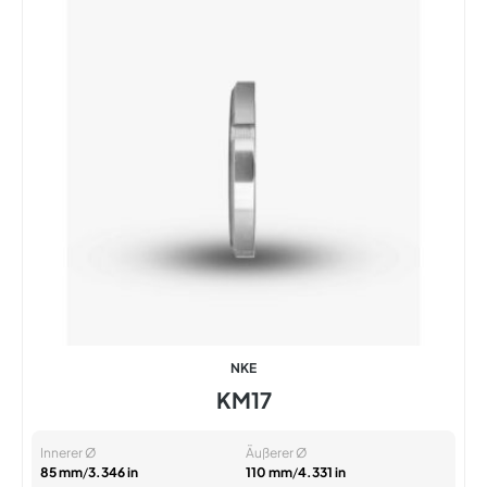
NKE
KM17
Innerer Ø
Äußerer Ø
85 mm
/
3.346 in
110 mm
/
4.331 in