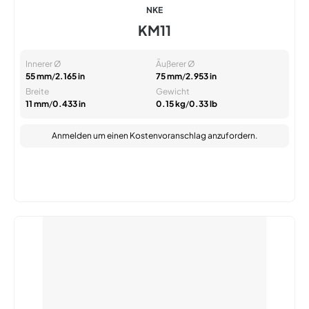
NKE
KM11
Innerer Ø
Äußerer Ø
55 mm
/
2.165 in
75 mm
/
2.953 in
Breite
Gewicht
11 mm
/
0.433 in
0.15 kg
/
0.33 lb
Anmelden
um einen Kostenvoranschlag anzufordern.