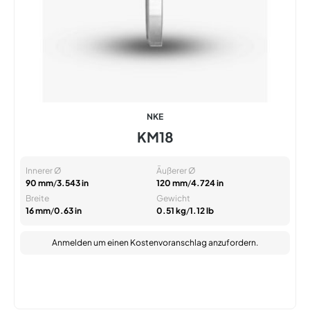
NKE
KM18
Innerer Ø
Äußerer Ø
90 mm
/
3.543 in
120 mm
/
4.724 in
Breite
Gewicht
16 mm
/
0.63 in
0.51 kg
/
1.12 lb
Anmelden
um einen Kostenvoranschlag anzufordern.