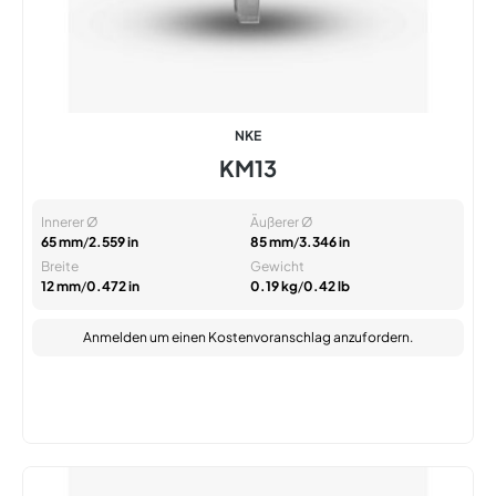
NKE
KM13
Innerer Ø
Äußerer Ø
65 mm
/
2.559 in
85 mm
/
3.346 in
Breite
Gewicht
12 mm
/
0.472 in
0.19 kg
/
0.42 lb
Anmelden
um einen Kostenvoranschlag anzufordern.