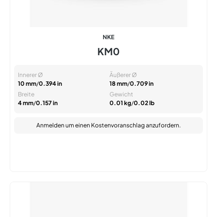
NKE
KM0
Innerer Ø
Äußerer Ø
10 mm
/
0.394 in
18 mm
/
0.709 in
Breite
Gewicht
4 mm
/
0.157 in
0.01 kg
/
0.02 lb
Anmelden
um einen Kostenvoranschlag anzufordern.