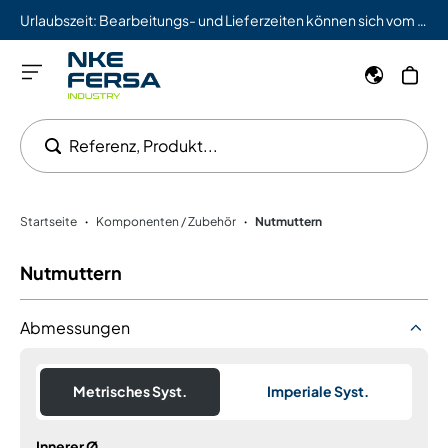
Urlaubszeit: Bearbeitungs- und Lieferzeiten können sich vom 03.08. bis 09.08. verlängern.
Referenz, Produkt...
Startseite
Komponenten / Zubehör
Nutmuttern
•
•
Nutmuttern
Abmessungen
Metrisches Syst.
Imperiale Syst.
Innerer Ø